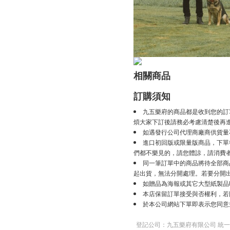
相關商品
訂購須知
九五樂府的商品都是收到您的訂
煩大家下訂後請務必考慮清楚後再
如遇發行公司代理商廠商供貨量
進口初回版或限量版商品，下單後
們都不樂見的，請您體諒，請消費
同一筆訂單中的商品將待全部商
起出貨，無法分開處理。若要分開
如贈品為海報或其它大型紙製品
本店保留訂單接受與否權利，若
於本公司網站下單即表示您同意
登記公司：九五樂府有限公司 統一編號：