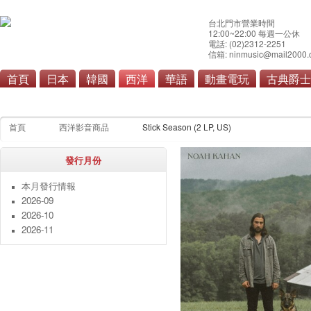
台北門市營業時間
12:00~22:00 每週一公休
電話: (02)2312-2251
信箱: ninmusic@mail2000.
首頁
日本
韓國
西洋
華語
動畫電玩
古典爵士
流行
搖滾/重金屬
首頁
西洋影音商品
Stick Season (2 LP, US)
發行月份
本月發行情報
2026-09
2026-10
2026-11