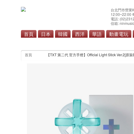
台北門市營業
12:00~22:0
電話: (02)231
信箱: ninmusic
首頁
日本
韓國
西洋
華語
動畫電玩
首頁
【TXT 第二代 官方手燈】Official Light Stick Ver.2[原