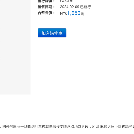
發行媒體：
GOODS
發售日期：
2024-02-09
已發行
1,650
台幣售價：
NT$
元
加入購物車
，國外的廠商一旦收到訂單後就無法接受隨意取消或更改，所以 麻煩大家下訂後請務