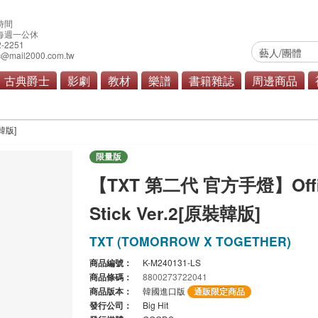
時間
0 每週一公休
2-2251
@mail2000.com.tw
古典爵士
影劇
教材
樂譜
書籍雜誌
周邊商品
裝韓版]
限量版
【TXT 第二代 官方手燈】Offici
Stick Ver.2[原裝韓版]
TXT (TOMORROW X TOGETHER)
商品編號：
K-M240131-LS
商品條碼：
8800273722041
商品版本：
韓國進口版
通販限定商品
發行公司：
Big Hit