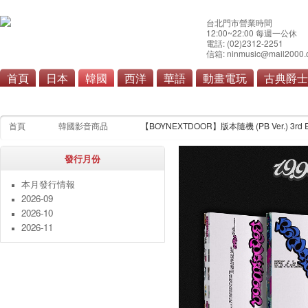
台北門市營業時間
12:00~22:00 每週一公休
電話: (02)2312-2251
信箱: ninmusic@mail2000.
首頁
日本
韓國
西洋
華語
動畫電玩
古典爵士
流行
原聲帶
首頁
韓國影音商品
【BOYNEXTDOOR】版本隨機 (PB Ver.) 3rd E
發行月份
本月發行情報
2026-09
2026-10
2026-11