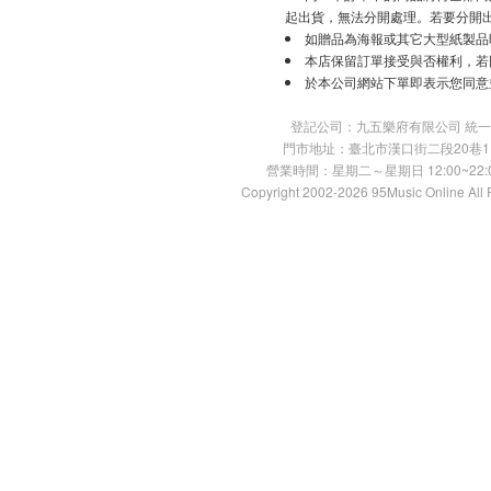
起出貨，無法分開處理。若要分開
如贈品為海報或其它大型紙製品
本店保留訂單接受與否權利，若
於本公司網站下單即表示您同意
登記公司：九五樂府有限公司 統一編號：
門市地址：臺北市漢口街二段20巷11號 TE
營業時間：星期二～星期日 12:00~22:00
Copyright 2002-2026 95Music Online All 