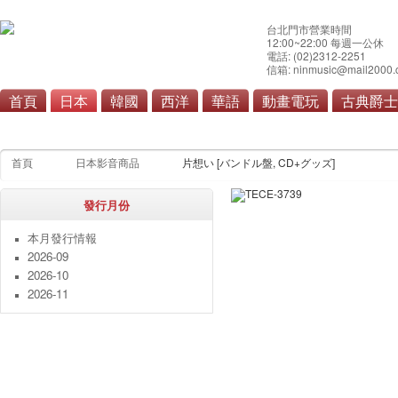
台北門市營業時間
12:00~22:00 每週一公休
電話: (02)2312-2251
信箱: ninmusic@mail2000.
首頁
日本
韓國
西洋
華語
動畫電玩
古典爵士
流行
搖滾/重金屬
演歌/
首頁
日本影音商品
片想い [バンドル盤, CD+グッズ]
發行月份
本月發行情報
2026-09
2026-10
2026-11