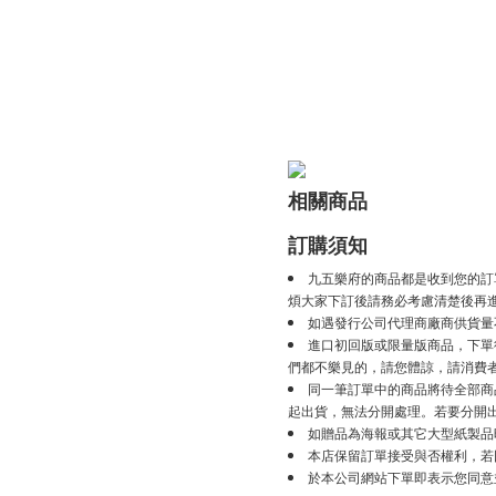
相關商品
訂購須知
九五樂府的商品都是收到您的訂
煩大家下訂後請務必考慮清楚後再
如遇發行公司代理商廠商供貨量
進口初回版或限量版商品，下單後
們都不樂見的，請您體諒，請消費
同一筆訂單中的商品將待全部商
起出貨，無法分開處理。若要分開
如贈品為海報或其它大型紙製品
本店保留訂單接受與否權利，若
於本公司網站下單即表示您同意