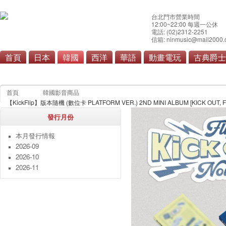
台北門市營業時間
12:00~22:00 每週一公休
電話: (02)2312-2251
信箱: ninmusic@mail2000.
首頁
日本
韓國
西洋
華語
動畫電玩
古典爵士
流行
原聲帶
首頁
韓國影音商品
【KickFlip】版本隨機 (數位卡 PLATFORM VER.) 2ND MINI ALBUM [KIC
發行月份
本月發行情報
2026-09
2026-10
2026-11