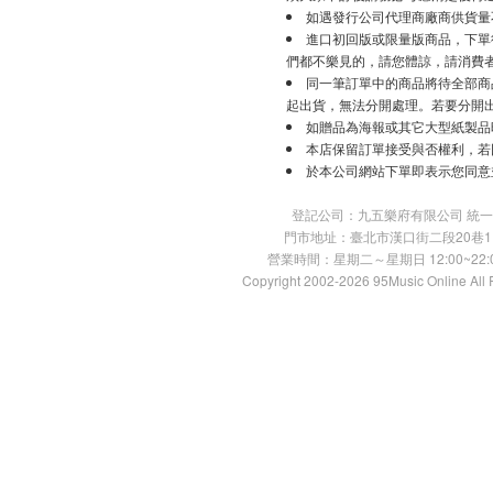
如遇發行公司代理商廠商供貨量
進口初回版或限量版商品，下單後
們都不樂見的，請您體諒，請消費
同一筆訂單中的商品將待全部商
起出貨，無法分開處理。若要分開
如贈品為海報或其它大型紙製品
本店保留訂單接受與否權利，若
於本公司網站下單即表示您同意
登記公司：九五樂府有限公司 統一編號：
門市地址：臺北市漢口街二段20巷11號 TE
營業時間：星期二～星期日 12:00~22:00
Copyright 2002-2026 95Music Online All 