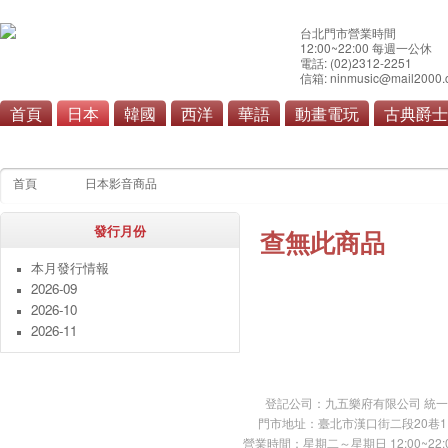
台北門市營業時間
12:00~22:00 每週一公休
電話: (02)2312-2251
信箱: ninmusic@mail2000.
首頁
日本
韓國
西洋
華語
動畫電玩
古典爵士
流行
搖滾/重金屬
演歌/
首頁
日本影音商品
發行月份
查無此商品
本月發行情報
2026-09
2026-10
2026-11
登記公司：九五樂府有限公司 統一編號：
門市地址：臺北市漢口街二段20巷11號 TE
營業時間：星期二～星期日 12:00~22:00