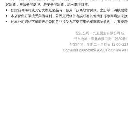
起出貨，無法分開處理。若要分開出貨，請分開下訂單。
如贈品為海報或其它大型紙製品時，使用「超商取貨付款」之訂單，將以摺疊
本店保留訂單接受與否權利，若因交易條件有誤或有其他情形導致商店無法接受
於本公司網站下單即表示您同意並接受九五樂府網站相關購物規則，九五樂府
登記公司：九五樂府有限公司 統一編號：
門市地址：臺北市漢口街二段20巷11號 TE
營業時間：星期二～星期日 12:00~22:00
Copyright 2002-2026 95Music Online All 