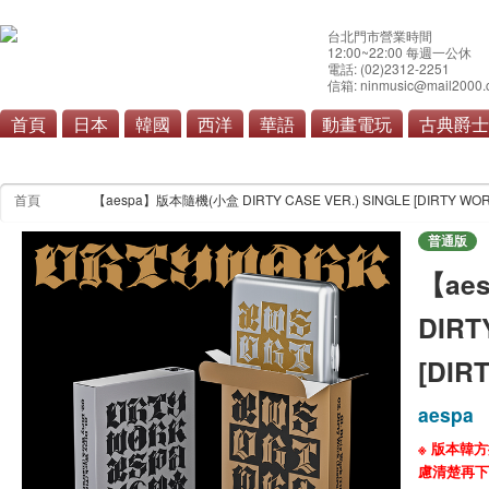
台北門市營業時間
12:00~22:00 每週一公休
電話: (02)2312-2251
信箱: ninmusic@mail2000.
首頁
日本
韓國
西洋
華語
動畫電玩
古典爵士
首頁
【aespa】版本隨機(小盒 DIRTY CASE VER.) SINGLE [DIRTY WO
普通版
【ae
DIRT
[DIR
aespa
※ 版本韓
慮清楚再下