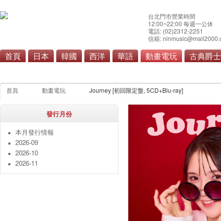
台北門市營業時間
12:00~22:00 每週一公休
電話: (02)2312-2251
信箱: ninmusic@mail2000.
首頁
日本
韓國
西洋
華語
動畫電玩
古典爵士
動畫
電玩
首頁
動畫電玩
Journey [初回限定盤, 5CD+Blu-ray]
發行月份
本月發行情報
2026-09
2026-10
2026-11