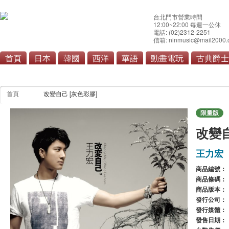
台北門市營業時間
12:00~22:00 每週一公休
電話: (02)2312-2251
信箱: ninmusic@mail2000.
首頁
日本
韓國
西洋
華語
動畫電玩
古典爵士
首頁
改變自己 [灰色彩膠]
限量版
改變自
王力宏
商品編號：
商品條碼：
商品版本：
發行公司：
發行媒體：
發售日期：