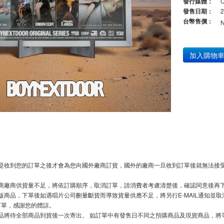
發行媒體：
發售日期：
2
台幣售價：
加入購物
是收到您的訂單之後才會為您向國外廠商訂貨，國外的廠商一旦收到訂單後就無法接受
商廠商供貨量不足，將依訂購順序，取消訂單，請消費者考慮清楚後，確認同意後再
版商品，下單後如遇唱片公司刪量斷貨而導致貨量供應不足，將另行E-MAIL通知並
下單，感謝您的體諒。
品將待全部商品到貨後一次寄出。 如訂單中有發售日不同之預購商品及現貨商品，將