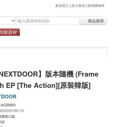
會員登入
|
加入會員
|
檢視購物車
商品搜尋
視聽器材
NEXTDOOR】版本隨機 (Frame
5th EP [The Action][原裝韓版]
TDOOR
-KOZ0663
8800320199116
韓國進口版
KOZ