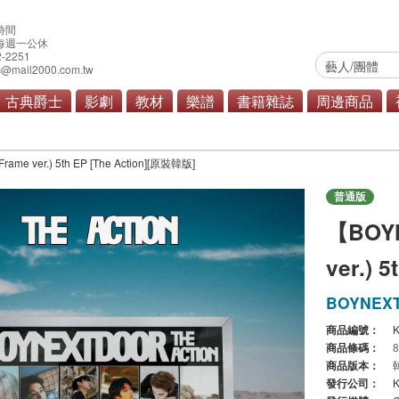
時間
0 每週一公休
2-2251
@mail2000.com.tw
古典爵士
影劇
教材
樂譜
書籍雜誌
周邊商品
行
原聲帶
商品總覽
 ver.) 5th EP [The Action][原裝韓版]
普通版
【BOY
ver.) 
BOYNEX
商品編號：
K
商品條碼：
商品版本：
發行公司：