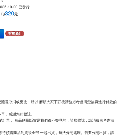
CD
025-10-20
已發行
320
NT$
元
車
有現貨!!
隨意取消或更改，所以 麻煩大家下訂後請務必考慮清楚後再進行付款的
下單，感謝您的體諒。
取消訂單， 商品刪量斷貨是我們都不樂見的，請您體諒，請消費者考慮清
等待預購商品到貨後全部 一起出貨，無法分開處理。若要分開出貨，請