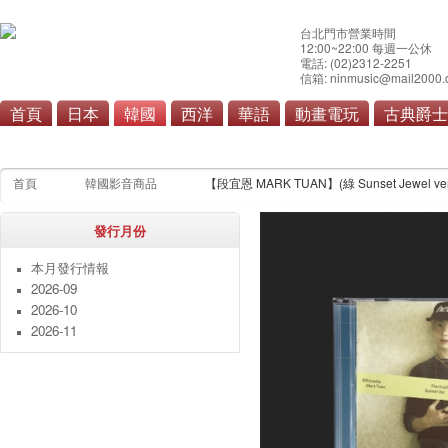
台北門市營業時間
12:00~22:00 每週一公休
電話: (02)2312-2251
信箱: ninmusic@mail2000.
首頁
日本
韓國
西洋
華語
動畫電玩
古典爵士
流行
原聲帶
首頁
韓國影音商品
【段宜恩 MARK TUAN】(綠 Sunset Jewel ver
發行月份
本月發行情報
2026-09
2026-10
2026-11