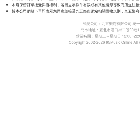
本店保留訂單接受與否權利，若因交易條件有誤或有其他情形導致商店無法接受
於本公司網站下單即表示您同意並接受九五樂府網站相關購物規則，九五樂府
登記公司：九五樂府有限公司 統一編號：
門市地址：臺北市漢口街二段20巷11號 TE
營業時間：星期二～星期日 12:00~22:00
Copyright 2002-2026 95Music Online All 