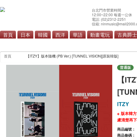
台北門市營業時間
12:00~22:00 每週一公休
電話: (02)2312-2251
信箱: ninmusic@mail2000.
首頁
日本
韓國
西洋
華語
動畫電玩
古典爵士
首頁
【ITZY】版本隨機 (PB Ver.) [TUNNEL VISION][原裝韓版]
普通版
【ITZ
[TUN
ITZY
※ 版本韓
慮清楚再下
商品編號：
商品條碼：