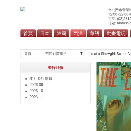
台北門市營業
12:00~22:0
電話: (02)231
信箱: ninmusic
首頁
日本
韓國
西洋
華語
動畫電玩
流行
搖
首頁
西洋影音商品
The Life of a Showgirl: Swea
發行月份
本月發行情報
2026-09
2026-10
2026-11