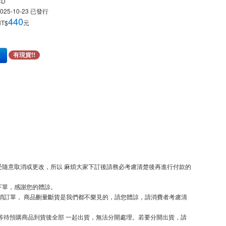
CD
025-10-23
已發行
440
NT$
元
車
有現貨!!
隨意取消或更改，所以 麻煩大家下訂後請務必考慮清楚後再進行付款的
下單，感謝您的體諒。
取消訂單， 商品刪量斷貨是我們都不樂見的，請您體諒，請消費者考慮清
等待預購商品到貨後全部 一起出貨，無法分開處理。若要分開出貨，請