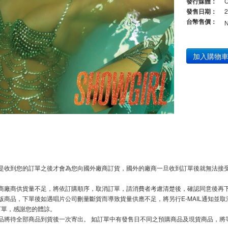
發行媒體：
發售日期：
2
台幣售價：
加入購物
是收到您的訂單之後才會為您向國外廠商訂貨，國外的廠商一旦收到訂單後就無法接受
商廠商供貨量不足，將依訂購順序，取消訂單，請消費者考慮清楚後，確認同意後再
版商品，下單後如遇唱片公司刪量斷貨而導致貨量供應不足，將另行E-MAIL通知並
下單，感謝您的體諒。
品將待全部商品到貨後一次寄出。 如訂單中有發售日不同之預購商品及現貨商品，將