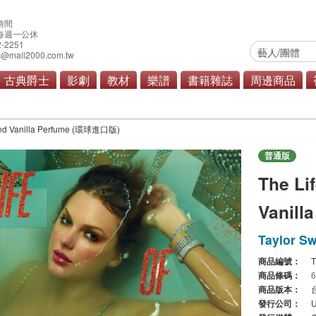
時間
0 每週一公休
2-2251
@mail2000.com.tw
古典爵士
影劇
教材
樂譜
書籍雜誌
周邊商品
滾/重金屬
原聲帶
商品總覽
t And Vanilla Perfume (環球進口版)
普通版
The Li
Vanil
Taylor Sw
商品編號：
商品條碼：
商品版本：
發行公司：