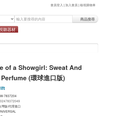
會員登入
|
加入會員
|
檢視購物車
商品搜尋
視聽器材
fe of a Showgirl: Sweat And
la Perfume (環球進口版)
ift
TW-7837204
602478372049
台灣版/代理進口
UNIVERSAL