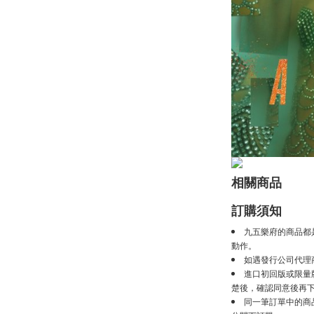
相關商品
訂購須知
九五樂府的商品都
動作。
如遇發行公司代理
進口初回版或限量
楚後，確認同意後再
同一筆訂單中的商