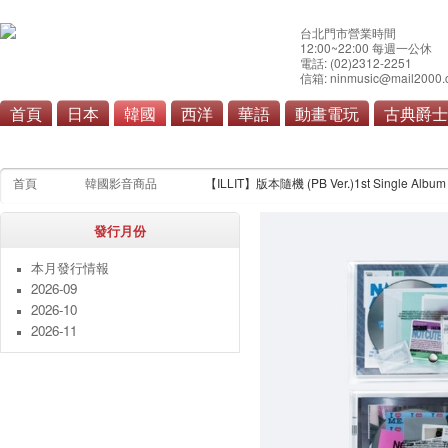
台北門市營業時間
12:00~22:00 每週一公休
電話: (02)2312-2251
信箱: ninmusic@mail2000.
首頁
日本
韓國
西洋
華語
動畫電玩
古典爵士
流行
原聲帶
首頁
韓國影音商品
【ILLIT】版本隨機 (PB Ver.)1st Single Alb
發行月份
本月發行情報
2026-09
2026-10
2026-11