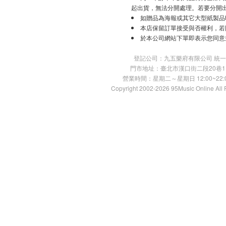
起出貨，無法分開處理。若要分開
如贈品為海報或其它大型紙製品
本店保留訂單接受與否權利，若
於本公司網站下單即表示您同意
登記公司：九五樂府有限公司 統一編號：
門市地址：臺北市漢口街二段20巷11號 TE
營業時間：星期二～星期日 12:00~22:00
Copyright 2002-2026 95Music Online All 