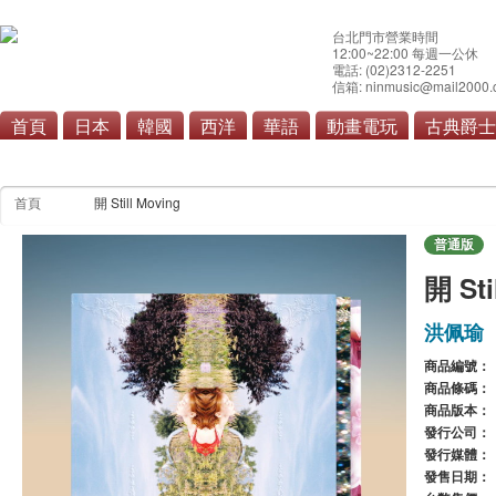
台北門市營業時間
12:00~22:00 每週一公休
電話: (02)2312-2251
信箱: ninmusic@mail2000.
首頁
日本
韓國
西洋
華語
動畫電玩
古典爵士
首頁
開 Still Moving
普通版
開 Sti
洪佩瑜
商品編號：
商品條碼：
商品版本：
發行公司：
發行媒體：
發售日期：