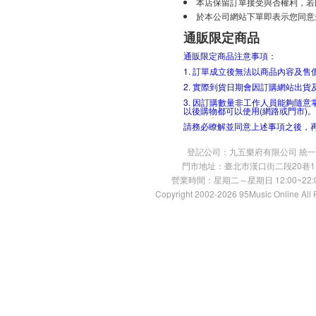
本店保留訂單接受與否權利，若
於本公司網站下單即表示您同意
通販限定商品
通販限定商品注意事項：
1. 訂單成立後無法以商品內容及
2. 實際到貨日期會因訂購網站出
3. 因訂購數量非工作人員能夠隨
以後購物都可以使用(網路或門市)。
請務必瞭解並同意上述事項之後，
登記公司：九五樂府有限公司 統一編號：
門市地址：臺北市漢口街二段20巷11號 TE
營業時間：星期二～星期日 12:00~22:00
Copyright 2002-2026 95Music Online All 