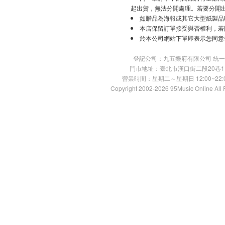
起出貨，無法分開處理。若要分開
如贈品為海報或其它大型紙製品
本店保留訂單接受與否權利，若
於本公司網站下單即表示您同意
登記公司：九五樂府有限公司 統一編號：
門市地址：臺北市漢口街二段20巷11號 TE
營業時間：星期二～星期日 12:00~22:00
Copyright 2002-2026 95Music Online All 