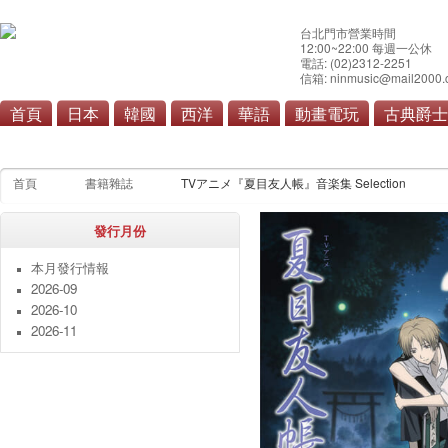
台北門市營業時間
12:00~22:00 每週一公休
電話: (02)2312-2251
信箱: ninmusic@mail2000.
首頁
日本
韓國
西洋
華語
動畫電玩
古典爵士
本月發行情報
雜誌
寫真集
漫畫單行本
畫
首頁
書籍雜誌
TVアニメ『夏目友人帳』音楽集 Selection
發行月份
本月發行情報
2026-09
2026-10
2026-11