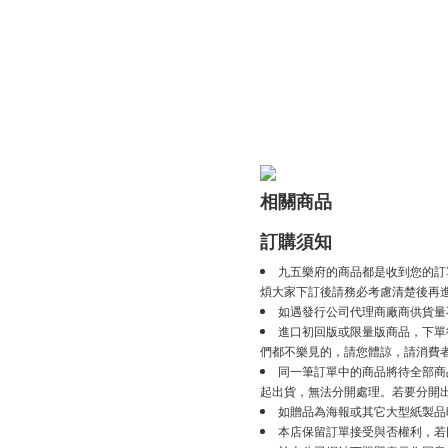
相關商品
訂購須知
九五樂府的商品都是收到您的訂
煩大家下訂後請務必考慮清楚後再
如遇發行公司代理商廠商供貨量
進口初回版或限量版商品，下單後
們都不樂見的，請您體諒，請消費
同一筆訂單中的商品將待全部商
起出貨，無法分開處理。若要分開
如贈品為海報或其它大型紙製品
本店保留訂單接受與否權利，若