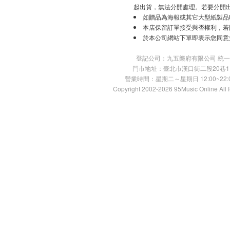
起出貨，無法分開處理。若要分開
如贈品為海報或其它大型紙製品
本店保留訂單接受與否權利，若
於本公司網站下單即表示您同意
登記公司：九五樂府有限公司 統一編號：
門市地址：臺北市漢口街二段20巷11號 TE
營業時間：星期二～星期日 12:00~22:00
Copyright 2002-2026 95Music Online All 