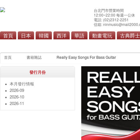
台北門市營業時間
12:00~22:00 每週一公休
電話: (02)2312-2251
信箱: ninmusic@mail2000.
首頁
日本
韓國
西洋
華語
動畫電玩
古典爵士
本月發行情報
雜誌
寫真集
漫畫單行本
畫
首頁
書籍雜誌
Really Easy Songs For Bass Guitar
發行月份
本月發行情報
2026-09
2026-10
2026-11