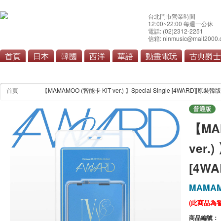
台北門市營業時間
12:00~22:00 每週一公休
電話: (02)2312-2251
信箱: ninmusic@mail2000.
首頁
日本
韓國
西洋
華語
動畫電玩
古典爵士
首頁
【MAMAMOO (智能卡 KiT ver.) 】Special Single [4WARD][原裝韓版
普通版
【MA
ver.)
[4W
MAMA
(此商品為
商品編號：