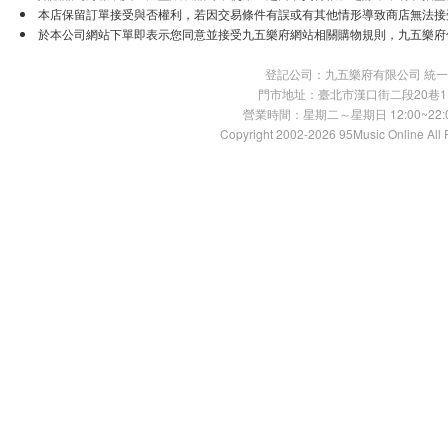
本店保留訂單接受與否權利，若因交易條件有誤或有其他情形導致商店無法接受
於本公司網站下單即表示您同意並接受九五樂府網站相關購物規則，九五樂府
登記公司：九五樂府有限公司 統一編號：
門市地址：臺北市漢口街二段20巷11號 TE
營業時間：星期二～星期日 12:00~22:00
Copyright 2002-2026 95Music Online All 