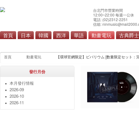
台北門市營業時間
12:00~22:00 每週一公休
電話: (02)2312-2251
信箱: ninmusic@mail2000.
首頁
日本
韓國
西洋
華語
動畫電玩
古典爵士
動畫
電玩
首頁
動畫電玩
【環球官網限定】ビバリウム [数量限定セット：完全生産限定
發行月份
本月發行情報
2026-09
2026-10
2026-11