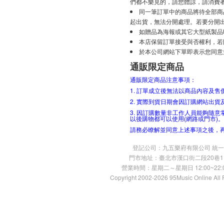
們都不樂見的，請您體諒，請消費
同一筆訂單中的商品將待全部商
起出貨，無法分開處理。若要分開
如贈品為海報或其它大型紙製品
本店保留訂單接受與否權利，若
於本公司網站下單即表示您同意
通販限定商品
通販限定商品注意事項：
1. 訂單成立後無法以商品內容及
2. 實際到貨日期會因訂購網站出
3. 因訂購數量非工作人員能夠隨
以後購物都可以使用(網路或門市)。
請務必瞭解並同意上述事項之後，
登記公司：九五樂府有限公司 統一編號：
門市地址：臺北市漢口街二段20巷11號 TE
營業時間：星期二～星期日 12:00~22:00
Copyright 2002-2026 95Music Online All 