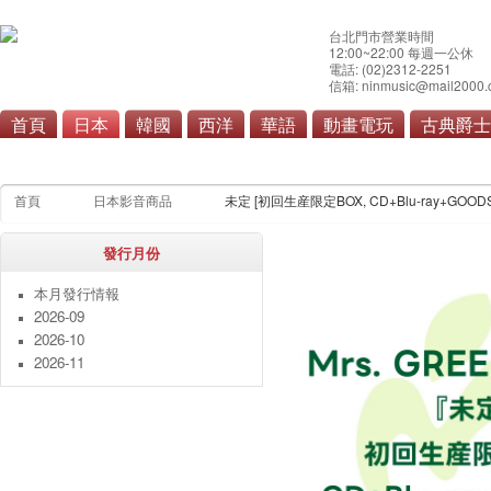
台北門市營業時間
12:00~22:00 每週一公休
電話: (02)2312-2251
信箱: ninmusic@mail2000.
首頁
日本
韓國
西洋
華語
動畫電玩
古典爵士
流行
搖滾/重金屬
演歌/
首頁
日本影音商品
未定 [初回生産限定BOX, CD+Blu-ray+GOODS
發行月份
本月發行情報
2026-09
2026-10
2026-11