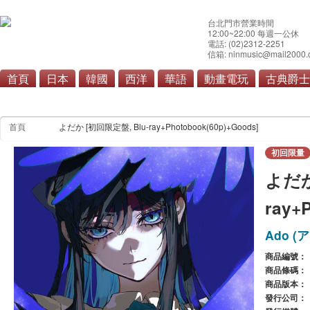
台北門市營業時間
12:00~22:00 每週一公休
電話: (02)2312-2251
信箱: ninmusic@mail2000.
首頁
日本
韓國
西洋
華語
動畫電玩
古典爵士
首頁
よだか [初回限定盤, Blu-ray+Photobook(60p)+Goods]
初回限量
よだか
ray+
Ado (
商品編號：
商品條碼：
商品版本：
發行公司：