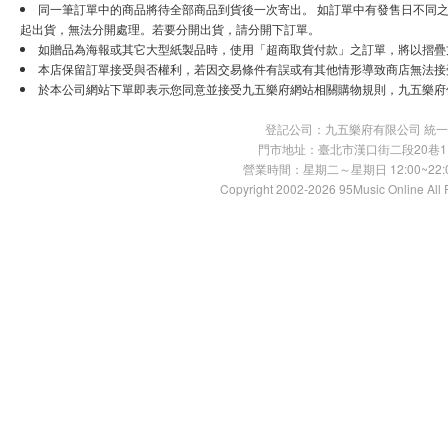
同一筆訂單中的商品將待全部商品到貨後一次寄出。 如訂單中有發售日不同之
起出貨，無法分開處理。若要分開出貨，請分開下訂單。
如贈品為海報或其它大型紙製品時，使用「超商取貨付款」之訂單，將以摺疊
本店保留訂單接受與否權利，若因交易條件有誤或有其他情形導致商店無法接受
於本公司網站下單即表示您同意並接受九五樂府網站相關購物規則，九五樂府
登記公司：九五樂府有限公司 統一編號：
門市地址：臺北市漢口街二段20巷11號 TE
營業時間：星期二～星期日 12:00~22:00
Copyright 2002-2026 95Music Online All 