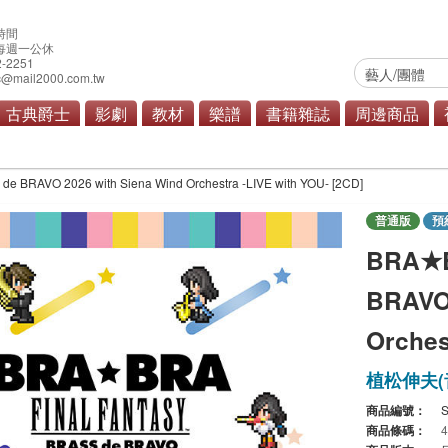
時間
0 每週一公休
2-2251
@mail2000.com.tw
古典爵士
影劇
教材
樂譜
書籍雜誌
周邊商品
動畫
電玩
商品總覽
BRAVO 2026 with Siena Wind Orchestra -LIVE with YOU- [2CD]
普通版
預
BRA★B
BRAVO 
Orches
植松伸夫(
商品編號：
商品條碼：