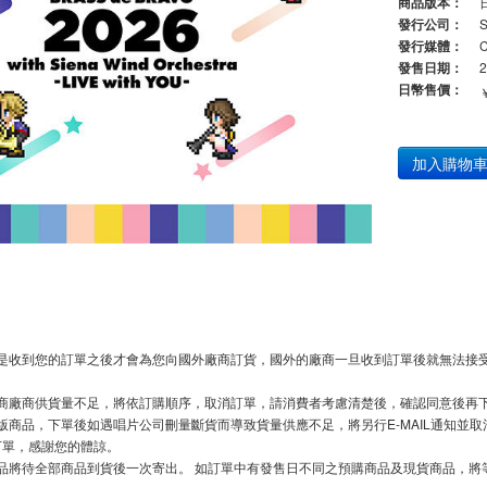
商品版本：
發行公司：
發行媒體：
發售日期：
2
日幣售價：
加入購物
是收到您的訂單之後才會為您向國外廠商訂貨，國外的廠商一旦收到訂單後就無法接受
商廠商供貨量不足，將依訂購順序，取消訂單，請消費者考慮清楚後，確認同意後再
版商品，下單後如遇唱片公司刪量斷貨而導致貨量供應不足，將另行E-MAIL通知並
下單，感謝您的體諒。
品將待全部商品到貨後一次寄出。 如訂單中有發售日不同之預購商品及現貨商品，將