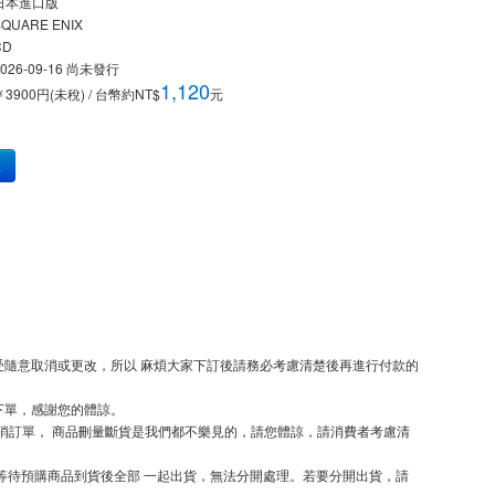
日本進口版
SQUARE ENIX
CD
026-09-16
尚未發行
1,120
￥3900円(未稅) / 台幣約NT$
元
車
隨意取消或更改，所以 麻煩大家下訂後請務必考慮清楚後再進行付款的
下單，感謝您的體諒。
取消訂單， 商品刪量斷貨是我們都不樂見的，請您體諒，請消費者考慮清
等待預購商品到貨後全部 一起出貨，無法分開處理。若要分開出貨，請