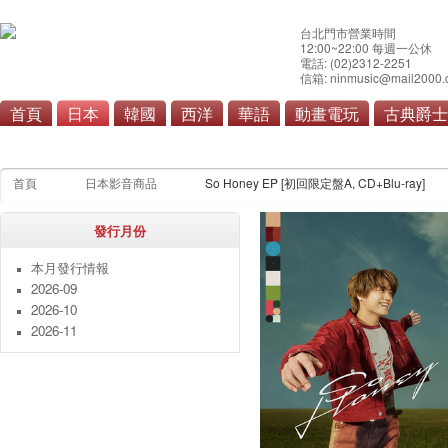
台北門市營業時間
12:00~22:00 每週一公休
電話: (02)2312-2251
信箱: ninmusic@mail2000.
首頁
日本
韓國
西洋
華語
動畫電玩
古典爵士
流行
搖滾/重金屬
演歌/
首頁
日本影音商品
So Honey EP [初回限定盤A, CD+Blu-ray]
發行月份
本月發行情報
2026-09
2026-10
2026-11